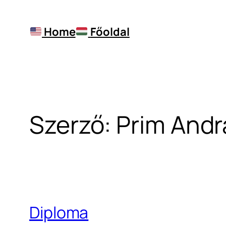
Ugrás
a
Home
Főoldal
tartalomhoz
Szerző:
Prim Andr
Diploma