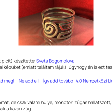
picit) készítette:
Sveta Bogomolova
 el képüket (emiatt találtam rájuk), úgyhogy én is ezt te
meg! – Ne add el! – Így add tovább! 4.0 Nemzetközi L
mat, de csak valami hülye, monoton zúgás hallatszot
sak a kazán zúg.