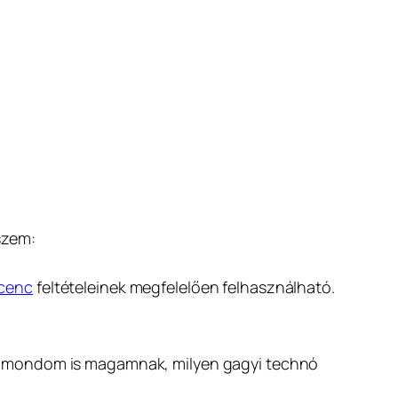
szem:
icenc
feltételeinek megfelelően felhasználható.
t, mondom is magamnak, milyen gagyi technó