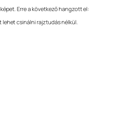
képet. Erre a következő hangzott el:
 lehet csinálni rajztudás nélkül.