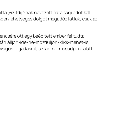
 „vizitdíj”-nak nevezett fiatalsági adót kell
minden lehetséges dolgot megadóztattak, csak az
ncsére ott egy beépített ember fel tudta
ztán álljon-ide-ne-mozduljon-klikk-mehet-is.
jlevágós fogadásról, aztán két másodperc alatt