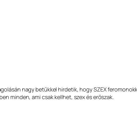
olásán nagy betűkkel hirdetik, hogy SZEX feromonokkal
en minden, ami csak kellhet, szex és erőszak.