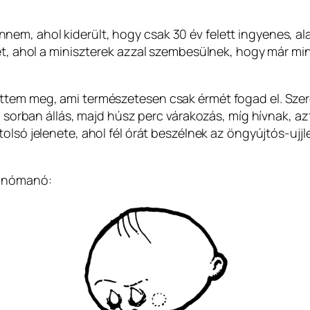
, ahol kiderült, hogy csak 30 év felett ingyenes, alatta
enet, ahol a miniszterek azzal szembesülnek, hogy már 
ttem meg, ami természetesen csak érmét fogad el. Szere
ra sorban állás, majd húsz perc várakozás, míg hívnak, a
tolsó jelenete, ahol fél órát beszélnek az öngyújtós-uj
Janómanó: