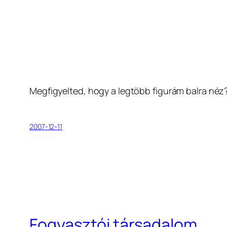
Megfigyelted, hogy a legtöbb figurám balra néz? 
2007-12-11
Fogyasztói társadalom