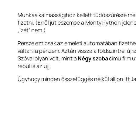
Munkaalkalmasságihoz kellett tüdőszűrésre mennem
fizetni. (Erről jut eszembe a Monty Python jel
„izét” nem.)
Persze ezt csak az emeleti automatában fizethe
váltani a pénzem. Aztán vissza a földszintre, új
Szóval olyan volt, mint a
Négy szoba
című film u
repül is az ujj.
Úgyhogy minden összefüggés nélkül álljon itt 