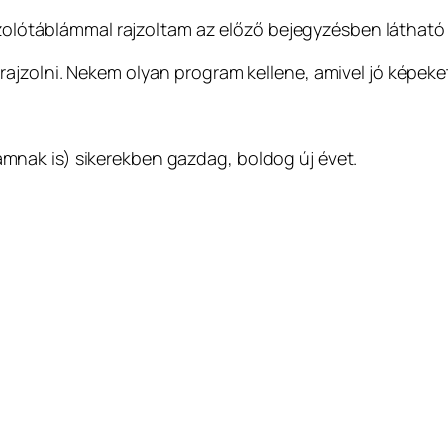
jzolótáblámmal rajzoltam az előző bejegyzésben látható 
 rajzolni. Nekem olyan program kellene, amivel jó képeket
nak is) sikerekben gazdag, boldog új évet.