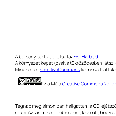
A bársony textúrát fotózta:
Eva Ekeblad
A környezet képét (csak a tükröződésben látszik 
Mindketten
CreativeCommons
licensszel látták
Ez a Mű a
Creative Commons Nevezd 
Tegnap meg álmomban hallgattam a CD lejátszó
szám. Aztán mikor felébredtem, kiderült, hogy c