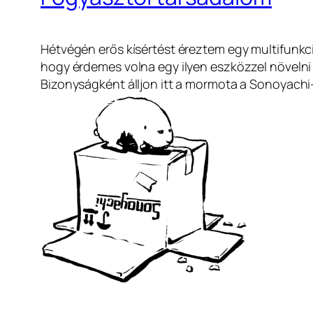
Hétvégén erős kísértést éreztem egy multifunk
hogy érdemes volna egy ilyen eszközzel növelni
Bizonyságként álljon itt a mormota a Sonoyach