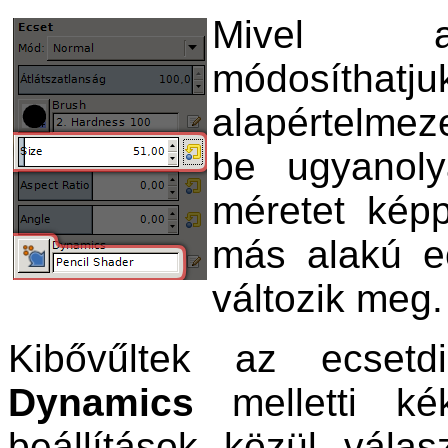
Mivel az 
módosíthat
alapértelmez
be ugyanoly
méretet kép
más alakú e
változik meg.
Kibővűltek az ecsetd
Dynamics
melletti kék
beállítások közül vála