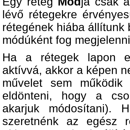
Egy réteg
Mód
ja csak a
lévő rétegekre érvényes
rétegének hiába állítun
módúként fog megjelenni
Ha a rétegek lapon e
aktívvá, akkor a képen n
művelet sem működik 
eldönteni, hogy a cso
akarjuk módosítani). 
szeretnénk az egész ré