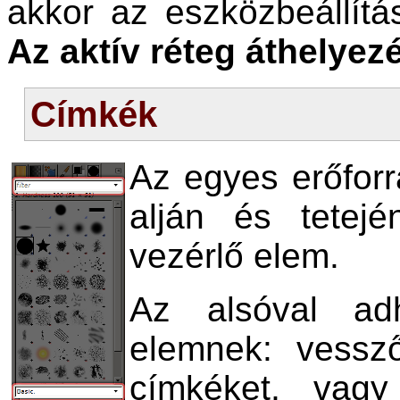
akkor az eszközbeállítá
Az aktív réteg áthelyez
Címkék
Az egyes erőforr
alján és tetej
vezérlő elem.
Az alsóval adh
elemnek: vessző
címkéket, vagy