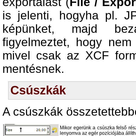
exportálást (
File / Expor
is jelenti, hogyha pl. 
képünket, majd bez
figyelmeztet, hogy nem 
mivel csak az XCF for
mentésnek.
Csúszkák
A csúszkák összetettebbe
Mikor egerünk a csúszka felső rész
lenyomva az egér pozíciójába állíth