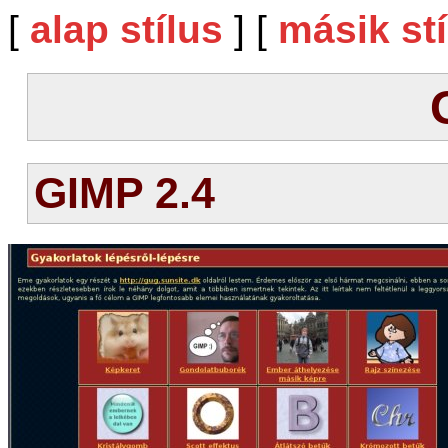
[
alap stílus
] [
másik stí
GIMP 2.4