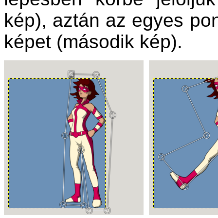
kép), aztán az egyes pon
képet (második kép).