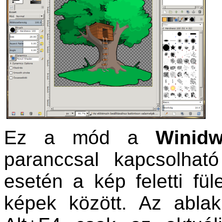
Ez a mód a
Winid
paranccsal kapcsolha
esetén a kép feletti fü
képek között. Az abla