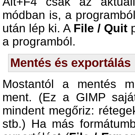
Alt+F4 csak az aktuá
módban is, a programból
után lép ki. A
File / Quit
p
a programból.
Mentés és exportálás
Mostantól a mentés m
ment. (Ez a GIMP sajá
mindent megőriz: rétegek
stb.) Ha más formátumb