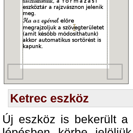
Ketrec eszköz
Új eszköz is bekerült 
lépésben körbe jelöljü